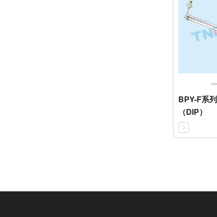
BPY-F
（DIP）