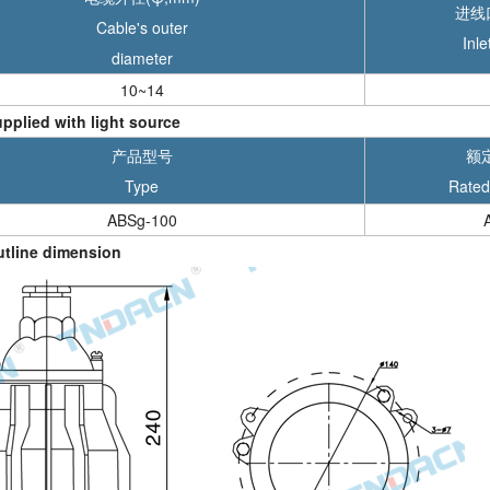
进线口
Cable's outer
Inle
diameter
10~14
lied with light source
产品型号
额定
Type
Rated
ABSg-100
line dimension