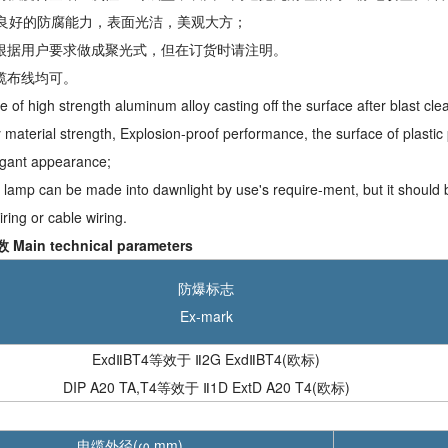
良好的防腐能力，表面光洁，美观大方；
可根据用户要求做成聚光式，但在订货时请注明。
电缆布线均可。
 of high strength aluminum alloy casting off the surface after blast cle
y material strength, Explosion-proof performance, the surface of plastic
egant appearance;
 lamp can be made into dawnlight by use's require-ment, but it should
ring or cable wiring.
ain technical parameters
防爆标志
Ex-mark
ExdⅡBT4等效于 Ⅱ2G ExdⅡBT4(欧标)
DIP A20 TA,T4等效于 Ⅱ1D ExtD A20 T4(欧标)
电缆外径(φ,mm)