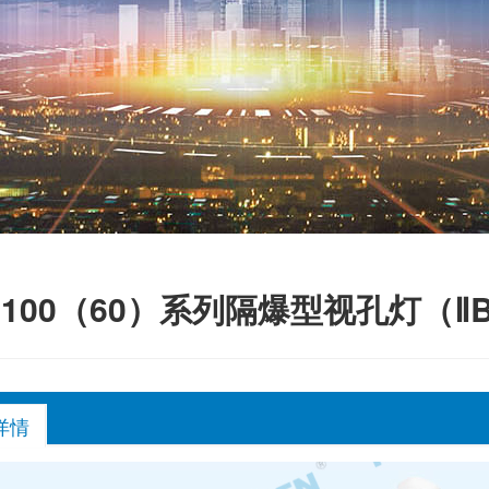
g-100（60）系列隔爆型视孔灯（Ⅱ
详情