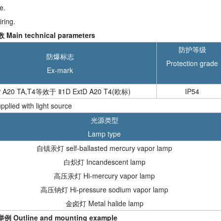
e.
ring.
ain technical parameters
防护等级
防爆标志
Protection grade
Ex-mark
P A20 TA,T4等效于 Ⅱ1D ExtD A20 T4(欧标)
IP54
pplied with light source
光源类型
Lamp type
自镇汞灯 self-ballasted mercury vapor lamp
白炽灯 Incandescent lamp
高压汞灯 Hi-mercury vapor lamp
高压钠灯 Hi-pressure sodium vapor lamp
金卤灯 Metal halide lamp
Outline and mounting example