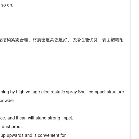
 so on.
壳结构紧凑合理、材质密度高强度好、防爆性能优良，表面塑粉附
aning by high voltage electrostatic spray.Shell compact structure,
c powder
ce, and it can withstand strong impct.
 dust proof.
d up upwards and is convenient for