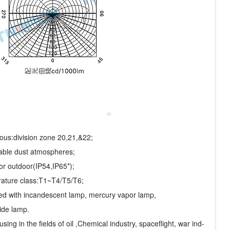
ous:division zone 20,21,&22;
ble dust atmospheres;
or outdoor(IP54,IP65*);
ature class:T1~T4/T5/T6;
ed with incandescent lamp, mercury vapor lamp,
ide lamp.
using in the fields of oil ,Chemical industry, spaceflight, war ind-