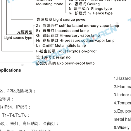
lications
1.Hazard
2.Flamma
21区、22区危险场所；
3.Indoor 
尘环境；
4.Temper
IP54、IP65*)；
5.Equipp
T1~T4/T5/T6；
metal hal
白炽灯、汞灯、高压钠灯、金卤灯；
6.Widely 