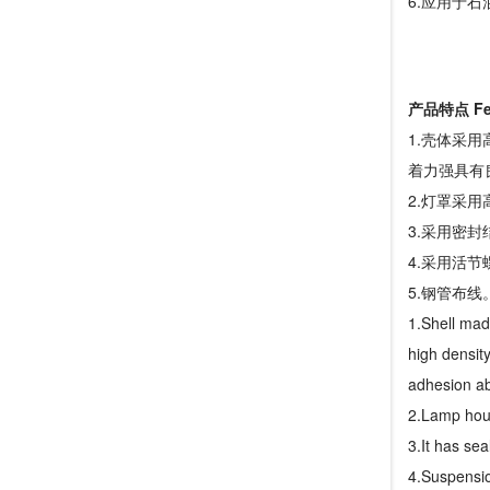
6.应用于
产品特点 Fea
1.壳体采
着力强具有
2.灯罩采
3.采用密
4.采用活
5.钢管布线
1.Shell made
high densit
adhesion ab
2.Lamp hous
3.It has sea
4.Suspensio