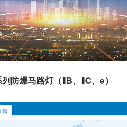
系列防爆马路灯（ⅡB、ⅡC、e）
详情