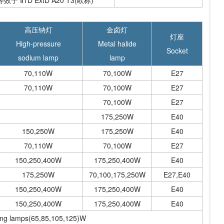
3等效于 Ⅱ1D ExtD A20 T3(欧标)
高压钠灯
金卤灯
灯座
High-pressure
Metal halide
Socket
sodium lamp
lamp
70,110W
70,100W
E27
70,110W
70,100W
E27
70,100W
E27
175,250W
E40
150,250W
175,250W
E40
70,110W
70,100W
E27
150,250,400W
175,250,400W
E40
175,250W
70,100,175,250W
E27,E40
150,250,400W
175,250,400W
E40
150,250,400W
175,250,400W
E40
ng lamps(65,85,105,125)W