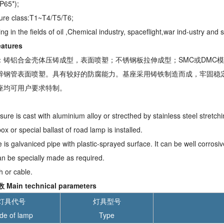
IP65*);
ure class:T1~T4/T5/T6;
ng in the fields of oil ,Chemical industry, spaceflight,war ind-ustry and 
tures
壳：铸铝合金壳体压铸成型，表面喷塑；不锈钢板拉伸成型；SMC或DMC
镀锌钢管表面喷塑。具有较好的防腐能力。基座采用铸铁制造而成，牢固稳
基座均可用户要求特制。
。
sure is cast with aluminium alloy or strecthed by stainless steel stretc
ox or special ballast of road lamp is installed.
 is galvaniced pipe with plastic-sprayed surface. It can be well corrosi
n be specially made as required.
h or cable.
ain technical parameters
灯具代号
灯具型号
de of lamp
Type