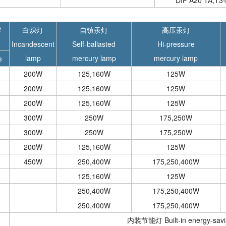
DIP A20 TA,T
t
白炽灯
自镇汞灯
高压汞灯
Incandescent
Self-ballasted
Hi-pressure
lamp
mercury lamp
mercury lamp
e
200W
125,160W
125W
200W
125,160W
125W
200W
125,160W
125W
300W
250W
175,250W
300W
250W
175,250W
200W
125,160W
125W
450W
250,400W
175,250,400W
125,160W
125W
250,400W
175,250,400W
250,400W
175,250,400W
内装节能灯 Built-in energy-savi