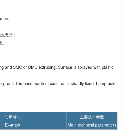
so on.
模压成型；
定。
hing and SMC or DMC extruding, Surface is sprayed with plastic;
ve-proof. The base made of cast iron is steadly fixed. Lamp pole
防爆标志
主要技术参数
Ex-mark
Main technical parameters