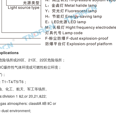
lications
区危险场所或20区、21区、22区危险场所；
B、ⅡC爆炸性气体环境或可燃性粉尘环境；
*)；
T1~T4/T5/T6；
石油、化工、航天、军工等场所。
:division 1 &2,or 20,21,&22;
 gas atmosphers: classⅡA ⅡB ⅡC or
 dust environment;